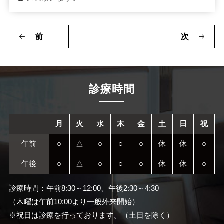
前
次
診療時間
月
火
水
木
金
土
日
祝
午前
○
△
○
○
○
休
休
○
午後
○
△
○
○
○
休
休
○
診療時間：午前8:30～12:00、午後2:30～4:30
（木曜は午前10:00より一般外来開始）
※祝日は診療を行っております。（土日を除く）