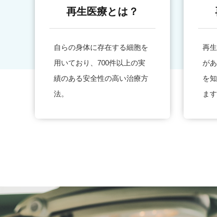
再生医療とは？
自らの身体に存在する細胞を
再生
用いており、700件以上の実
があ
績のある安全性の高い治療方
を知
法。
ます