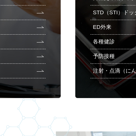
STD（STI）ドッ
ED外来
各種健診
予防接種
注射・点滴（に