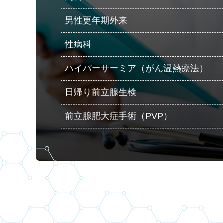
男性更年期外来
性病科
ハイパーサーミア（がん温熱療法）
日帰り前立腺生検
前立腺肥大症手術（PVP）