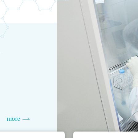
て
more