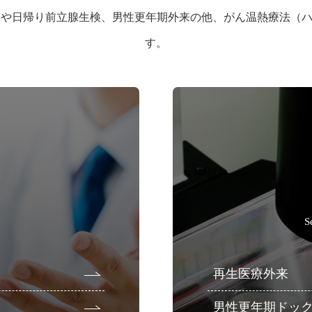
）や日帰り前立腺生検、男性更年期外来の他、がん温熱療法（
す。
S
再生医療外来
男性更年期ドッ