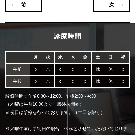
前
次
診療時間
月
火
水
木
金
土
日
祝
午前
○
△
○
○
○
休
休
○
午後
○
△
○
○
○
休
休
○
診療時間：午前8:30～12:00、午後2:30～4:30
（木曜は午前10:00より一般外来開始）
※祝日は診療を行っております。（土日を除く）
※火曜午前は手術日の場合、休診とさせていただいておりま