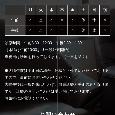
月
火
水
木
金
土
日
祝
午前
○
△
○
○
○
休
休
○
午後
○
△
○
○
○
休
休
○
診療時間：午前8:30～12:00、午後2:30～4:30
（木曜は午前10:00より一般外来開始）
※祝日は診療を行っております。（土日を除く）
※火曜午前は手術日の場合、休診とさせていただいておりま
すので、事前にお問い合わせください。
火曜午後は一般外来は行わず、自費診療と手術のみとなりま
すが、診療のお問い合わせは受け付けております。
お気軽にお電話ください。
お問い合わせ